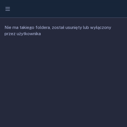
ia promocja
-40%
Premium
Nie ma takiego foldera, został usunięty lub wyłączony
przez użytkownika